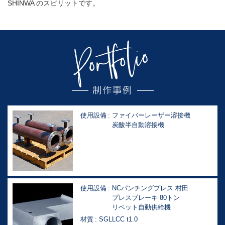
SHINWA のスピリットです。
使用設備
ファイバーレーザー溶接機
炭酸半自動溶接機
使用設備
NCパンチングプレス 村田
プレスブレーキ 80トン
リベット自動供給機
材質
SGLLCC t1.0