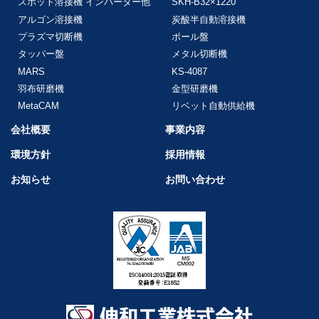
スポット溶接機 インバーター他
SKH-B32×1220
アルゴン溶接機
炭酸半自動溶接機
プラズマ切断機
ボール盤
タッパー盤
メタル切断機
MARS
KS-4087
羽布研磨機
金型研磨機
MetaCAM
リベット自動供給機
会社概要
事業内容
環境方針
採用情報
お知らせ
お問い合わせ