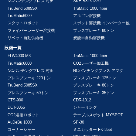
NCパンチングプレス 村田
SKH-B32×1220
TruBend 5085SX
TruMatic 1000 fiber
TruMatic6000
アルゴン溶接機
スタットロボット
スポット溶接機 インバーター他
ファイバーレーザー溶接機
プレスブレーキ 80トン
リベット自動供給機
炭酸半自動溶接機
設備一覧
FLW4000 M3
TruMatic 1000 fiber
TruMatic6000
CO2レーザー加工機
NCパンチングプレス 村田
NCパンチングプレス アマダ
プレスブレーキ 220トン
プレスブレーキ 125トン
TruBend 5085SX
プレスブレーキ 80トン
プレスブレーキ 50トン
プレスブレーキ 35トン
CTS-900
CDR-1012
DCT-3065
シャーリング
CO2溶接ロボット
テーブルスポット MYSPOT
AuDeBu 1000
SP-30
コーナーシャー
ミニカッター FK-355t