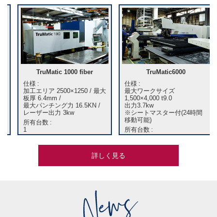
TruMatic 1000 fiber
TruMatic6000
仕様
仕様
加工エリア 2500×1250 / 最大
最大ワークサイズ
板厚 6.4mm /
1,500×4,000 t9.0
最大パンチング力 16.5KN /
出力3.7kw
レーザー出力 3kw
※シートマスター付(24時間
移動可能)
所有台数
1
所有台数
1
詳しく見る