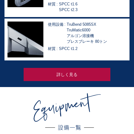
材質
SPCC t1.6
SPCC t2.3
使用設備
TruBend 5085SX
TruMatic6000
アルゴン溶接機
プレスブレーキ 80トン
材質
SPCC t1.2
詳しく見る